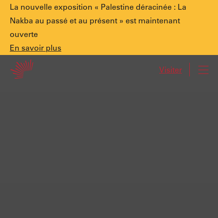
Annonce
La nouvelle exposition « Palestine déracinée : La
Nakba au passé et au présent » est maintenant
ouverte
spéciale.
En
En savoir plus
Accueil
savoir
Visiter
Navi
plus
Palestine
déracinée
:
La
Nakba
au
passé
et
au
présent