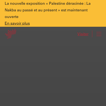
Annonce
La nouvelle exposition « Palestine déracinée : La
Nakba au passé et au présent » est maintenant
ouverte
spéciale.
En
En savoir plus
Accueil
savoir
Visiter
Navi
plus
Palestine
déracinée
:
La
Nakba
au
passé
et
au
présent