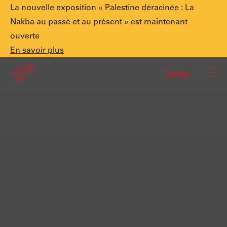
Annonce
La nouvelle exposition « Palestine déracinée : La
Nakba au passé et au présent » est maintenant
ouverte
spéciale.
En
En savoir plus
Accueil
savoir
Visiter
Navi
plus
Palestine
déracinée
:
La
Nakba
au
passé
et
au
présent