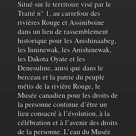
Reconnaissance
Situé sur le territoire visé par le
Traité n° 1, au carrefour des
rivières Rouge et Assiniboine
du
dans un lieu de rassemblement
historique pour les Anishinaabeg,
territoire
les Inninewak, les Anishinewak,
les Dakota Oyate et les
et
Denesuline, ainsi que dans le
berceau et la patrie du peuple
de
métis de la rivière Rouge, le
Musée canadien pour les droits de
la personne continue d’être un
l'eau
lieu consacré à l’évolution, à la
célébration et à l’avenir des droits
de la personne. L’eau du Musée