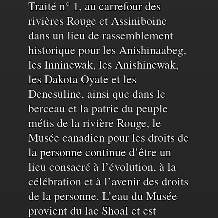
Reconnaissance
Traité n° 1, au carrefour des
rivières Rouge et Assiniboine
du
dans un lieu de rassemblement
historique pour les Anishinaabeg,
territoire
les Inninewak, les Anishinewak,
les Dakota Oyate et les
et
Denesuline, ainsi que dans le
berceau et la patrie du peuple
de
métis de la rivière Rouge, le
Musée canadien pour les droits de
la personne continue d’être un
l'eau
lieu consacré à l’évolution, à la
célébration et à l’avenir des droits
de la personne. L’eau du Musée
provient du lac Shoal et est