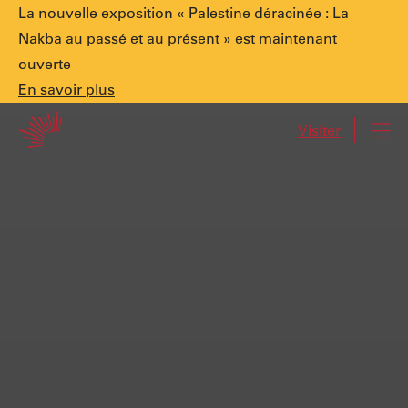
Annonce
La nouvelle exposition « Palestine déracinée : La
Nakba au passé et au présent » est maintenant
ouverte
spéciale.
En
En savoir plus
Accueil
savoir
Visiter
Navi
plus
Palestine
déracinée
:
La
Nakba
au
passé
et
au
présent