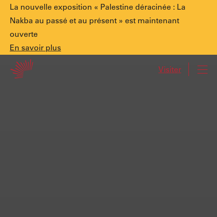
Annonce
La nouvelle exposition « Palestine déracinée : La
Nakba au passé et au présent » est maintenant
ouverte
spéciale.
En
En savoir plus
Accueil
savoir
Visiter
Navi
plus
Palestine
déracinée
:
La
Nakba
au
passé
et
au
présent