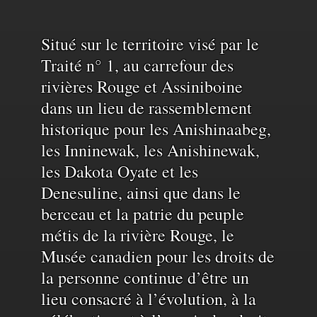
Reconnaissance
Situé sur le territoire visé par le
Traité n° 1, au carrefour des
rivières Rouge et Assiniboine
du
dans un lieu de rassemblement
historique pour les Anishinaabeg,
territoire
les Inninewak, les Anishinewak,
les Dakota Oyate et les
et
Denesuline, ainsi que dans le
berceau et la patrie du peuple
de
métis de la rivière Rouge, le
Musée canadien pour les droits de
la personne continue d’être un
l'eau
lieu consacré à l’évolution, à la