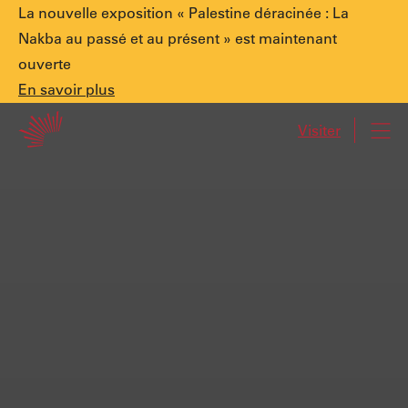
Annonce
La nouvelle exposition « Palestine déracinée : La
Nakba au passé et au présent » est maintenant
ouverte
spéciale.
En
En savoir plus
Accueil
savoir
Visiter
Navi
plus
Palestine
déracinée
:
La
Nakba
au
passé
et
au
présent