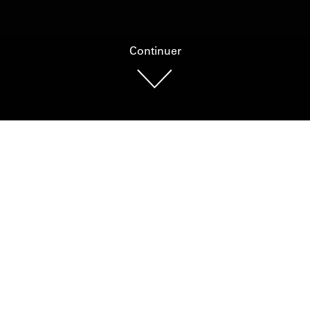
Continuer
Photo : MCDP, Aaron Cohen