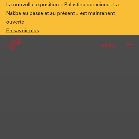
Annonce
La nouvelle exposition « Palestine déracinée : La
Nakba au passé et au présent » est maintenant
ouverte
spéciale.
En
En savoir plus
Accueil
savoir
Visiter
Navi
plus
Palestine
déracinée
:
La
Nakba
au
passé
et
au
présent