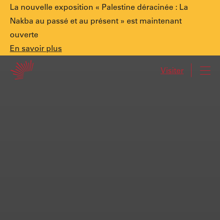
Annonce
La nouvelle exposition « Palestine déracinée : La
Nakba au passé et au présent » est maintenant
ouverte
spéciale.
En
En savoir plus
Accueil
savoir
Visiter
Navi
plus
Palestine
déracinée
:
La
Nakba
au
passé
et
au
présent