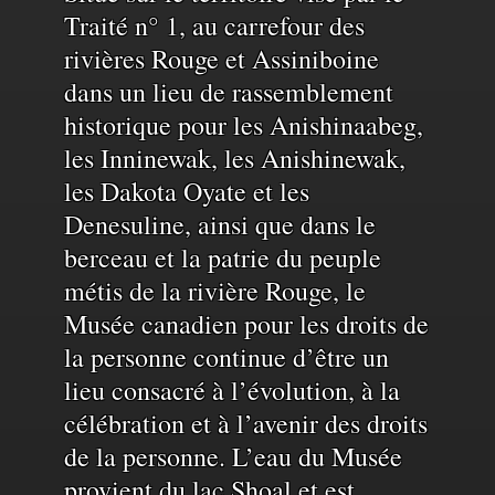
Reconnaissance
Traité n° 1, au carrefour des
rivières Rouge et Assiniboine
du
dans un lieu de rassemblement
historique pour les Anishinaabeg,
territoire
les Inninewak, les Anishinewak,
les Dakota Oyate et les
et
Denesuline, ainsi que dans le
berceau et la patrie du peuple
de
métis de la rivière Rouge, le
Musée canadien pour les droits de
la personne continue d’être un
l'eau
lieu consacré à l’évolution, à la
célébration et à l’avenir des droits
de la personne. L’eau du Musée
provient du lac Shoal et est