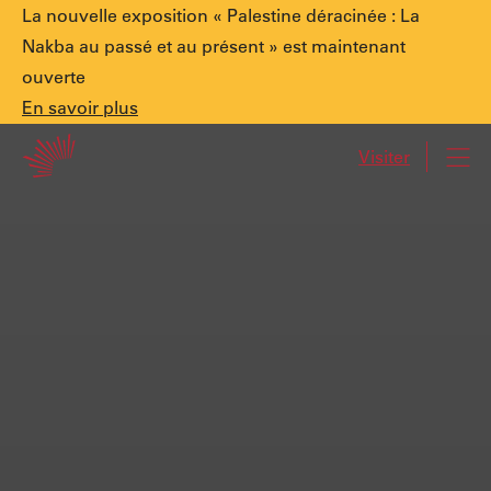
Annonce
La nouvelle exposition « Palestine déracinée : La
Nakba au passé et au présent » est maintenant
ouverte
spéciale.
En
En savoir plus
Accueil
savoir
Visiter
Navi
plus
Palestine
déracinée
:
La
Nakba
au
passé
et
au
présent