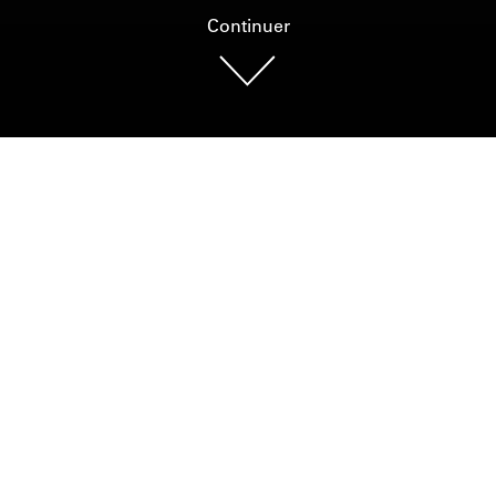
Continuer
Photo : MCDP, Aaron Cohen