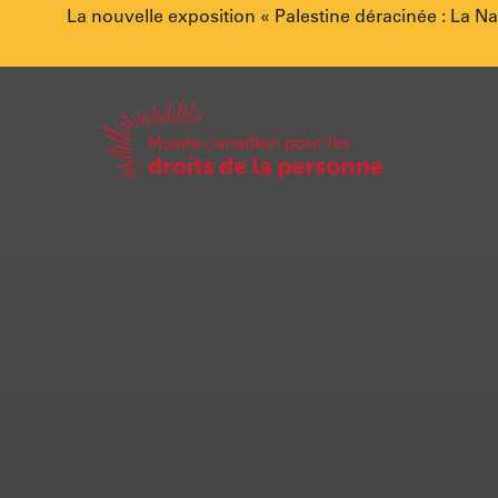
Annonce
La nouvelle exposition « Palestine déracinée : La N
spéciale.
Accueil