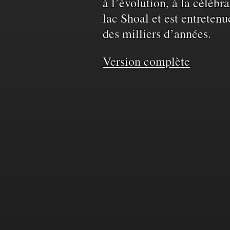
à l’évolution, à la célébr
territoire
lac Shoal et est entretenu
des milliers d’années.
et
Version complète
de
l'eau