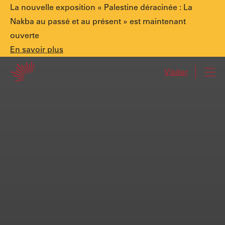
Annonce
La nouvelle exposition « Palestine déracinée : La
Nakba au passé et au présent » est maintenant
ouverte
spéciale.
En
En savoir plus
Accueil
savoir
Visiter
Navi
plus
Palestine
déracinée
:
La
Nakba
au
passé
et
au
présent