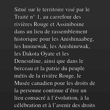
Reconnaissance
Situé sur le territoire visé par le
Traité n° 1, au carrefour des
rivières Rouge et Assiniboine
du
dans un lieu de rassemblement
historique pour les Anishinaabeg,
territoire
les Inninewak, les Anishinewak,
les Dakota Oyate et les
et
Denesuline, ainsi que dans le
berceau et la patrie du peuple
de
métis de la rivière Rouge, le
Musée canadien pour les droits de
la personne continue d’être un
l'eau
lieu consacré à l’évolution, à la
célébration et à l’avenir des droits