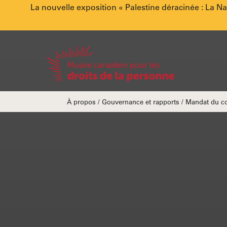
Annonce
La nouvelle exposition « Palestine déracinée : La N
spéciale.
Accueil
Fils
À propos
Gouvernance et rapports
Mandat du com
d'Ariane