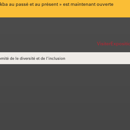
akba au passé et au présent » est maintenant ouverte
Lien
Navi
Visiter
Expositio
rapi
ité de le diversité et de l’inclusion
du
site