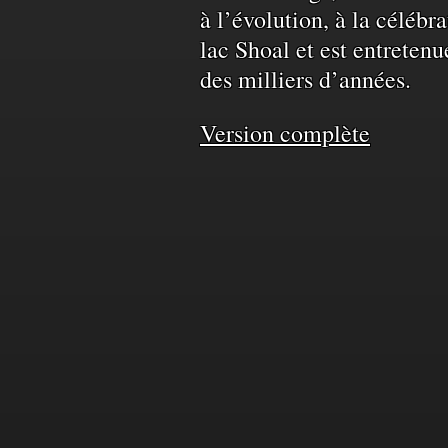
à l’évolution, à la célébr
territoire
lac Shoal et est entretenu
des milliers d’années.
et
Version complète
de
l'eau