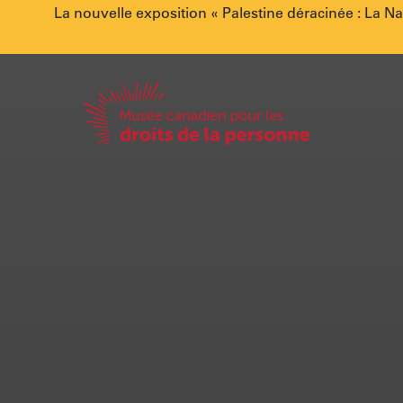
Annonce
La nouvelle exposition « Palestine déracinée : La N
spéciale.
Accueil