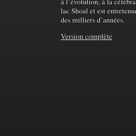
à l’évolution, à la célébr
territoire
lac Shoal et est entretenu
des milliers d’années.
et
Version complète
de
l'eau