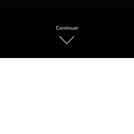
Continuer
Photo : MCDP, Colin Corneau