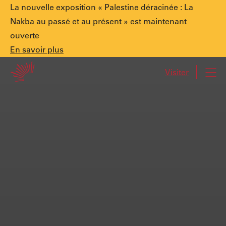
Annonce
La nouvelle exposition « Palestine déracinée : La
Nakba au passé et au présent » est maintenant
ouverte
spéciale.
En
En savoir plus
Accueil
savoir
Visiter
Navi
plus
Palestine
déracinée
:
La
Nakba
au
passé
et
au
présent