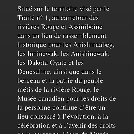
Reconnaissance
Situé sur le territoire visé par le
Traité n° 1, au carrefour des
rivières Rouge et Assiniboine
du
dans un lieu de rassemblement
historique pour les Anishinaabeg,
territoire
les Inninewak, les Anishinewak,
les Dakota Oyate et les
et
Denesuline, ainsi que dans le
berceau et la patrie du peuple
de
métis de la rivière Rouge, le
Musée canadien pour les droits de
la personne continue d’être un
l'eau
lieu consacré à l’évolution, à la
célébration et à l’avenir des droits
de la personne. L’eau du Musée