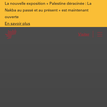
Annonce
La nouvelle exposition « Palestine déracinée : La
Nakba au passé et au présent » est maintenant
ouverte
spéciale.
En
En savoir plus
Accueil
savoir
Visiter
Navi
plus
Palestine
déracinée
:
La
Nakba
au
passé
et
au
présent