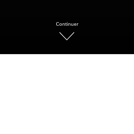
Continuer
Photo : MCDP, Colin Corneau