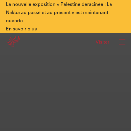
Annonce
La nouvelle exposition « Palestine déracinée : La
Nakba au passé et au présent » est maintenant
ouverte
spéciale.
En
En savoir plus
Accueil
savoir
Visiter
Navi
plus
Palestine
déracinée
:
La
Nakba
au
passé
et
au
présent