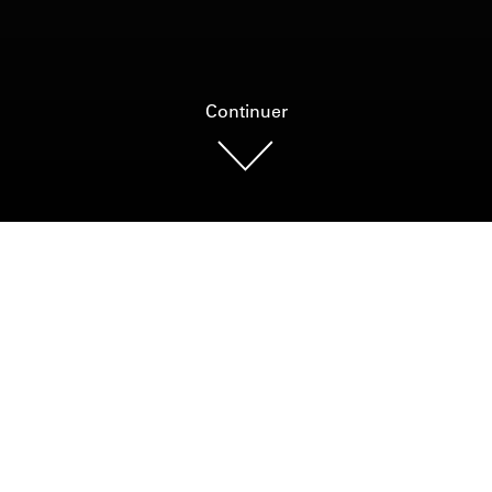
Continuer
Photo : MCDP, Annie Kierans