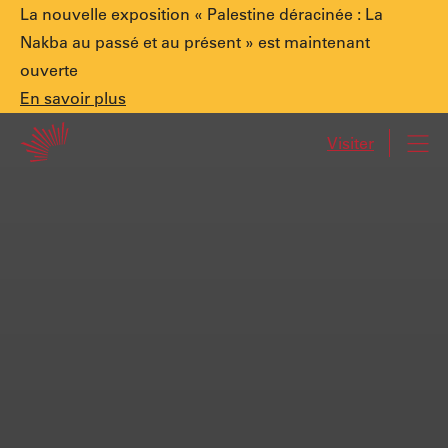
Annonce
La nouvelle exposition « Palestine déracinée : La
Nakba au passé et au présent » est maintenant
ouverte
spéciale.
En
En savoir plus
Accueil
savoir
Visiter
Navi
plus
Palestine
déracinée
:
La
Nakba
au
passé
et
au
présent