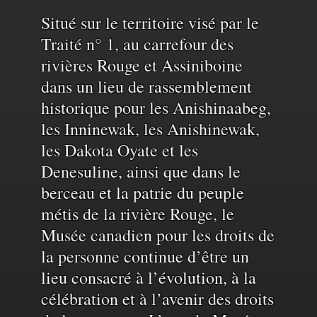
Reconnaissance
Situé sur le territoire visé par le
Traité n° 1, au carrefour des
rivières Rouge et Assiniboine
du
dans un lieu de rassemblement
historique pour les Anishinaabeg,
territoire
les Inninewak, les Anishinewak,
les Dakota Oyate et les
et
Denesuline, ainsi que dans le
berceau et la patrie du peuple
de
métis de la rivière Rouge, le
Musée canadien pour les droits de
la personne continue d’être un
l'eau
lieu consacré à l’évolution, à la
célébration et à l’avenir des droits