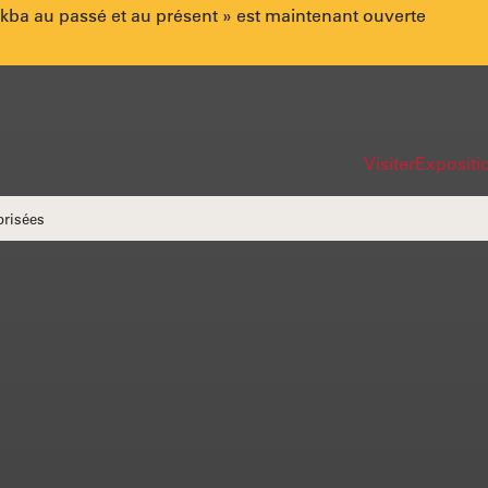
akba au passé et au présent » est maintenant ouverte
Lien
Navi
Visiter
Expositio
rapi
risées
du
site