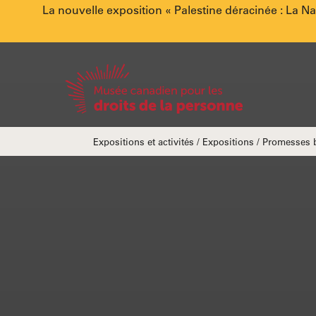
Annonce
La nouvelle exposition « Palestine déracinée : La N
spéciale.
Accueil
Fils
Expositions et activités
Expositions
Promesses b
d'Ariane