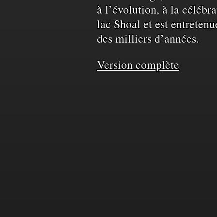
à l’évolution, à la célébr
territoire
lac Shoal et est entretenu
des milliers d’années.
et
Version complète
de
l'eau