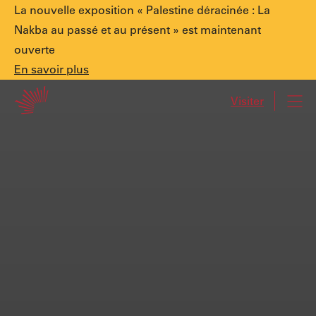
Annonce
La nouvelle exposition « Palestine déracinée : La
Nakba au passé et au présent » est maintenant
ouverte
spéciale.
En
En savoir plus
Accueil
savoir
Visiter
Navi
plus
Palestine
déracinée
:
La
Nakba
au
passé
et
au
présent