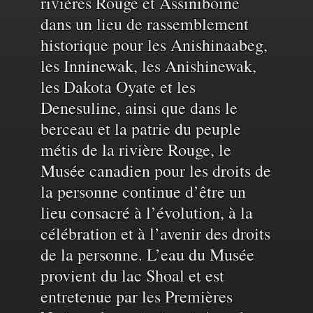
rivières Rouge et Assiniboine
du
dans un lieu de rassemblement
historique pour les Anishinaabeg,
territoire
les Inninewak, les Anishinewak,
les Dakota Oyate et les
et
Denesuline, ainsi que dans le
berceau et la patrie du peuple
de
métis de la rivière Rouge, le
Musée canadien pour les droits de
la personne continue d’être un
l'eau
lieu consacré à l’évolution, à la
célébration et à l’avenir des droits
de la personne. L’eau du Musée
provient du lac Shoal et est
entretenue par les Premières