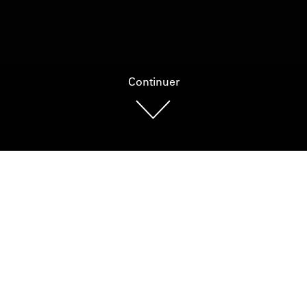
Continuer
Photo : Getty Images, Sygma, jean-Louis Atlan