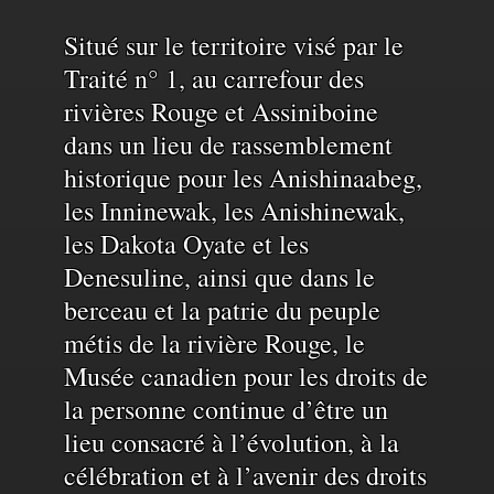
Reconnaissance
Situé sur le territoire visé par le
Traité n° 1, au carrefour des
rivières Rouge et Assiniboine
du
dans un lieu de rassemblement
historique pour les Anishinaabeg,
territoire
les Inninewak, les Anishinewak,
les Dakota Oyate et les
et
Denesuline, ainsi que dans le
berceau et la patrie du peuple
de
métis de la rivière Rouge, le
Musée canadien pour les droits de
la personne continue d’être un
l'eau
lieu consacré à l’évolution, à la
célébration et à l’avenir des droits