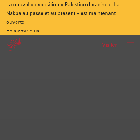
Annonce
La nouvelle exposition « Palestine déracinée : La
Nakba au passé et au présent » est maintenant
ouverte
spéciale.
En
En savoir plus
Accueil
savoir
Visiter
Navi
plus
Palestine
déracinée
:
La
Nakba
au
passé
et
au
présent