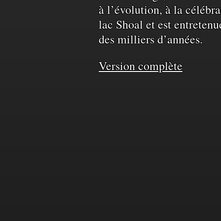
à l’évolution, à la célébr
territoire
lac Shoal et est entretenu
des milliers d’années.
et
Version complète
de
l'eau