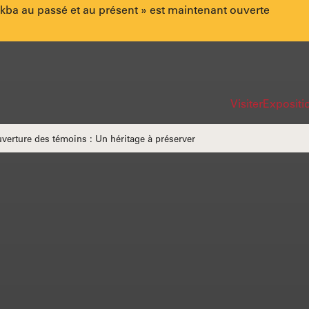
akba au passé et au présent » est maintenant ouverte
Lien
Navi
Visiter
Expositio
rapi
verture des témoins : Un héritage à préserver
du
site