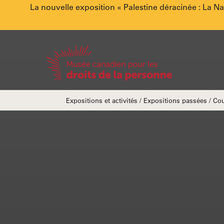
Annonce
La nouvelle exposition « Palestine déracinée : La N
spéciale.
Accueil
Fils
Expositions et activités
Expositions passées
Cou
d'Ariane