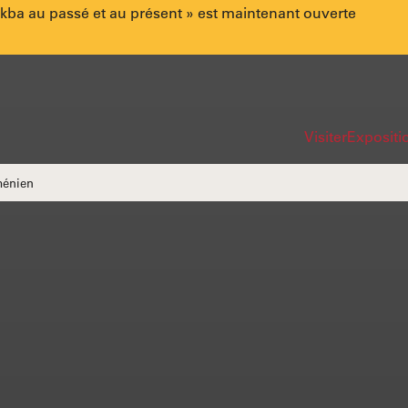
akba au passé et au présent » est maintenant ouverte
Lien
Navi
Visiter
Expositio
rapi
ménien
du
site