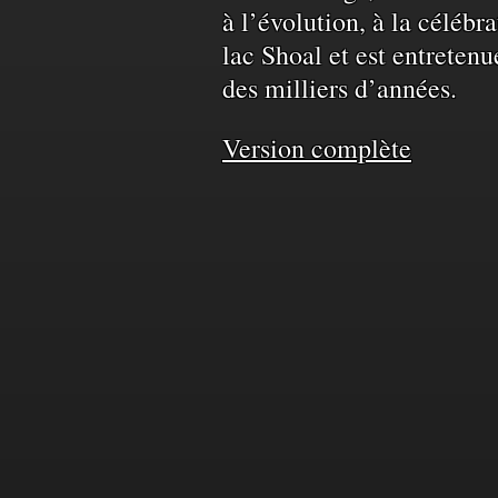
à l’évolution, à la célébr
territoire
lac Shoal et est entretenu
des milliers d’années.
et
Version complète
de
l'eau