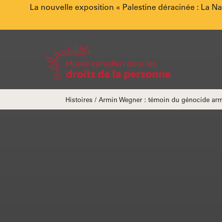
Annonce
La nouvelle exposition « Palestine déracinée : La N
spéciale.
Accueil
Fils
Histoires
Armin Wegner : témoin du génocide ar
d'Ariane