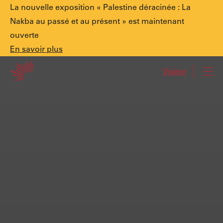
Annonce
La nouvelle exposition « Palestine déracinée : La
Nakba au passé et au présent » est maintenant
ouverte
spéciale.
En
En savoir plus
Accueil
savoir
Visiter
Navi
plus
Palestine
déracinée
:
La
Nakba
au
passé
et
au
présent