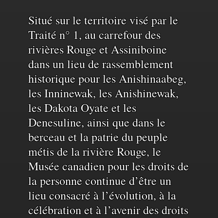
Reconnaissance
Situé sur le territoire visé par le
Traité n° 1, au carrefour des
rivières Rouge et Assiniboine
du
dans un lieu de rassemblement
historique pour les Anishinaabeg,
territoire
les Inninewak, les Anishinewak,
les Dakota Oyate et les
et
Denesuline, ainsi que dans le
berceau et la patrie du peuple
de
métis de la rivière Rouge, le
Musée canadien pour les droits de
la personne continue d’être un
l'eau
lieu consacré à l’évolution, à la
célébration et à l’avenir des droits