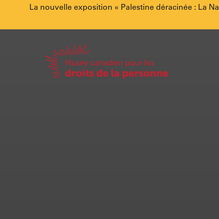
Annonce
La nouvelle exposition « Palestine déracinée : La N
spéciale.
Accueil