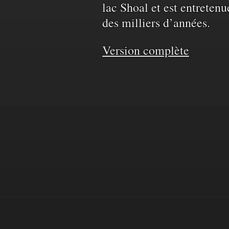
territoire
lac Shoal et est entretenu
des milliers d’années.
et
Version complète
de
l'eau