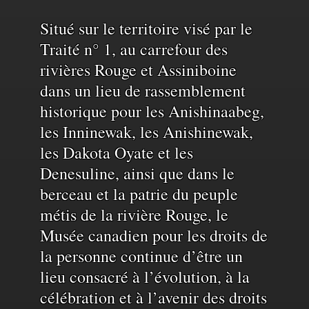
Reconnaissance
Situé sur le territoire visé par le
Traité n° 1, au carrefour des
rivières Rouge et Assiniboine
du
dans un lieu de rassemblement
historique pour les Anishinaabeg,
territoire
les Inninewak, les Anishinewak,
les Dakota Oyate et les
et
Denesuline, ainsi que dans le
berceau et la patrie du peuple
de
métis de la rivière Rouge, le
Musée canadien pour les droits de
la personne continue d’être un
l'eau
lieu consacré à l’évolution, à la
célébration et à l’avenir des droits