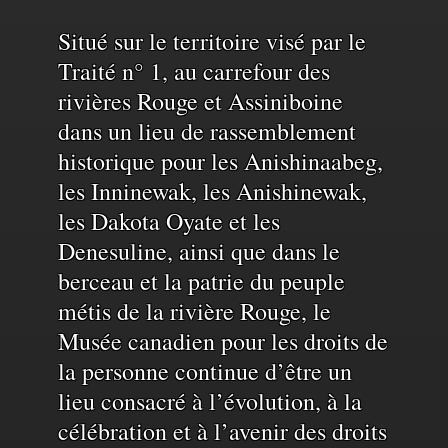
Reconnaissance
Situé sur le territoire visé par le
Traité n° 1, au carrefour des
rivières Rouge et Assiniboine
du
dans un lieu de rassemblement
historique pour les Anishinaabeg,
territoire
les Inninewak, les Anishinewak,
les Dakota Oyate et les
et
Denesuline, ainsi que dans le
berceau et la patrie du peuple
de
métis de la rivière Rouge, le
Musée canadien pour les droits de
la personne continue d’être un
l'eau
lieu consacré à l’évolution, à la
célébration et à l’avenir des droits