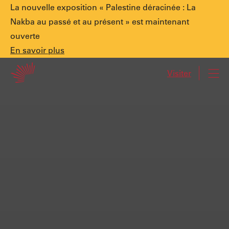
Annonce
La nouvelle exposition « Palestine déracinée : La
Nakba au passé et au présent » est maintenant
ouverte
spéciale.
En
En savoir plus
Accueil
savoir
Visiter
Navi
plus
Palestine
déracinée
:
La
Nakba
au
passé
et
au
présent