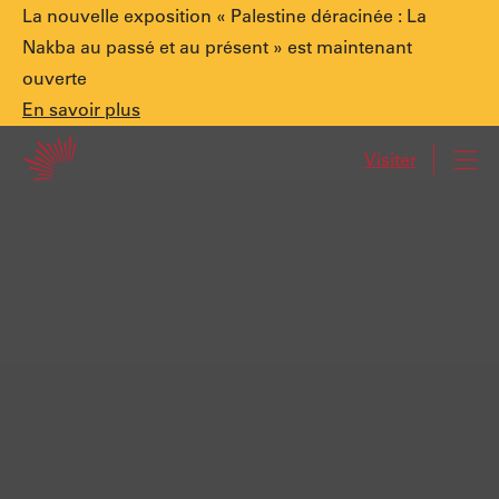
Annonce
La nouvelle exposition « Palestine déracinée : La
Nakba au passé et au présent » est maintenant
ouverte
spéciale.
En
En savoir plus
Accueil
savoir
Visiter
Navi
plus
Palestine
déracinée
:
La
Nakba
au
passé
et
au
présent